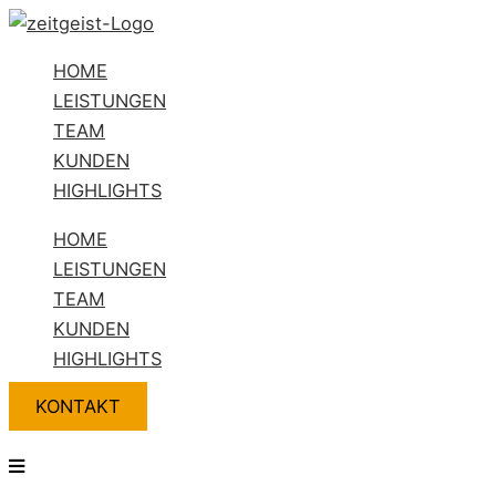
Zum
Flyout
Name*
E-
Website
Inhalt
Menu
Mail-
HOME
springen
Adresse*
LEISTUNGEN
TEAM
KUNDEN
HIGHLIGHTS
HOME
LEISTUNGEN
TEAM
KUNDEN
HIGHLIGHTS
KONTAKT