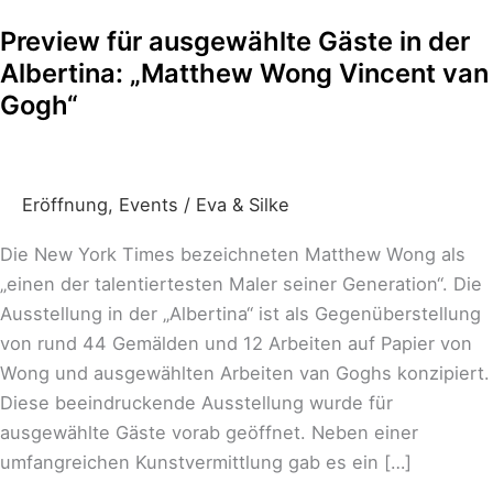
für
Preview für ausgewählte Gäste in der
ausgewählte
Albertina: „Matthew Wong Vincent van
Gäste
in
Gogh“
der
Albertina:
„Matthew
Eröffnung
,
Events
/
Eva & Silke
Wong
Vincent
Die New York Times bezeichneten Matthew Wong als
van
„einen der talentiertesten Maler seiner Generation“. Die
Gogh“
Ausstellung in der „Albertina“ ist als Gegenüberstellung
von rund 44 Gemälden und 12 Arbeiten auf Papier von
Wong und ausgewählten Arbeiten van Goghs konzipiert.
Diese beeindruckende Ausstellung wurde für
ausgewählte Gäste vorab geöffnet. Neben einer
umfangreichen Kunstvermittlung gab es ein […]