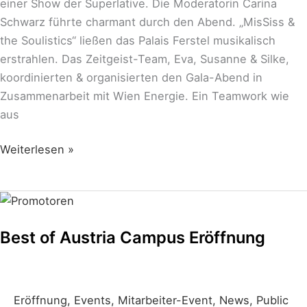
einer Show der Superlative. Die Moderatorin Carina
Schwarz führte charmant durch den Abend. „MisSiss &
the Soulistics“ ließen das Palais Ferstel musikalisch
erstrahlen. Das Zeitgeist-Team, Eva, Susanne & Silke,
koordinierten & organisierten den Gala-Abend in
Zusammenarbeit mit Wien Energie. Ein Teamwork wie
aus
Weiterlesen »
Best
of
Best of Austria Campus Eröffnung
Austria
Campus
Eröffnung
Eröffnung
,
Events
,
Mitarbeiter-Event
,
News
,
Public