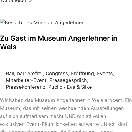
Weiterlesen »
Zu
Gast
Zu Gast im Museum Angerlehner in
im
Wels
Museum
Angerlehner
in
Wels
Ball
,
barrierefrei
,
Congress
,
Eröffnung
,
Events
,
Mitarbeiter-Event
,
Pressegespräch
,
Pressekonferenz
,
Public
/
Eva & Silke
Wir haben das Museum Angerlehner in Wels erobert. Ein
Museum, das mit seinen wechselnden Ausstellungen
auf sich aufmerksam macht UND mit stilvollen,
exklusiven Event-Räumlichkeiten aufwartet. Noch sind