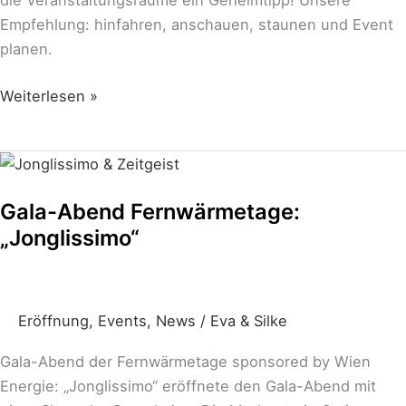
die Veranstaltungsräume ein Geheimtipp! Unsere
Empfehlung: hinfahren, anschauen, staunen und Event
planen.
Weiterlesen »
Gala-
Abend
Gala-Abend Fernwärmetage:
Fernwärmetage:
„Jonglissimo“
„Jonglissimo“
Eröffnung
,
Events
,
News
/
Eva & Silke
Gala-Abend der Fernwärmetage sponsored by Wien
Energie: „Jonglissimo“ eröffnete den Gala-Abend mit