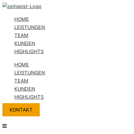
Zum
Flyout
Name*
E-
Website
Inhalt
Menu
Mail-
HOME
springen
Adresse*
LEISTUNGEN
TEAM
KUNDEN
HIGHLIGHTS
HOME
LEISTUNGEN
TEAM
KUNDEN
HIGHLIGHTS
KONTAKT