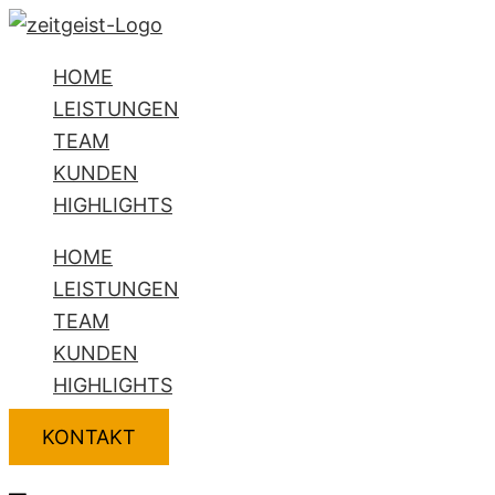
Zum
Flyout
Name*
E-
Website
Inhalt
Menu
Mail-
HOME
springen
Adresse*
LEISTUNGEN
TEAM
KUNDEN
HIGHLIGHTS
HOME
LEISTUNGEN
TEAM
KUNDEN
HIGHLIGHTS
KONTAKT