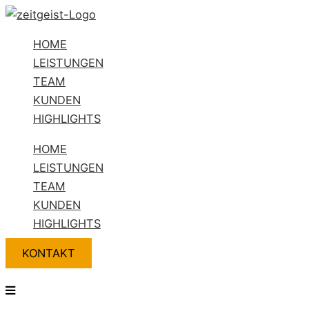
Zum
Flyout
Name*
E-
Website
Inhalt
Menu
Mail-
HOME
springen
Adresse*
LEISTUNGEN
TEAM
KUNDEN
HIGHLIGHTS
HOME
LEISTUNGEN
TEAM
KUNDEN
HIGHLIGHTS
KONTAKT