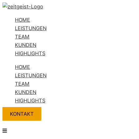
Zum
Flyout
Name*
E-
Website
Inhalt
Menu
Mail-
HOME
springen
Adresse*
LEISTUNGEN
TEAM
KUNDEN
HIGHLIGHTS
HOME
LEISTUNGEN
TEAM
KUNDEN
HIGHLIGHTS
KONTAKT