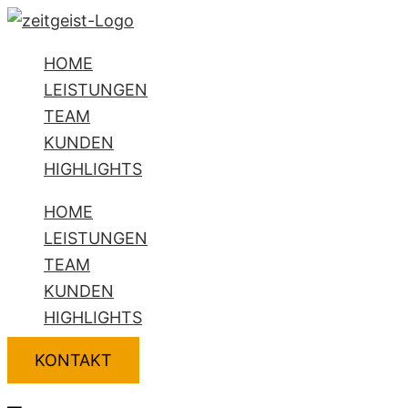
Zum
Flyout
Name*
E-
Website
Inhalt
Menu
Mail-
HOME
springen
Adresse*
LEISTUNGEN
TEAM
KUNDEN
HIGHLIGHTS
HOME
LEISTUNGEN
TEAM
KUNDEN
HIGHLIGHTS
KONTAKT