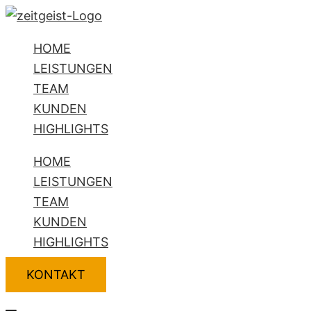
Zum
Flyout
Name*
E-
Website
Inhalt
Menu
Mail-
HOME
springen
Adresse*
LEISTUNGEN
TEAM
KUNDEN
HIGHLIGHTS
HOME
LEISTUNGEN
TEAM
KUNDEN
HIGHLIGHTS
KONTAKT