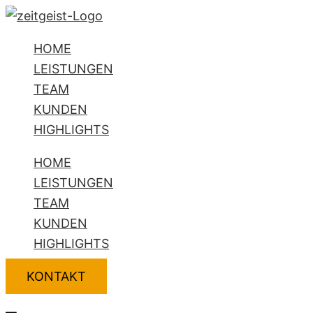
Zum
Flyout
Name*
E-
Website
Inhalt
Menu
Mail-
HOME
springen
Adresse*
LEISTUNGEN
TEAM
KUNDEN
HIGHLIGHTS
HOME
LEISTUNGEN
TEAM
KUNDEN
HIGHLIGHTS
KONTAKT