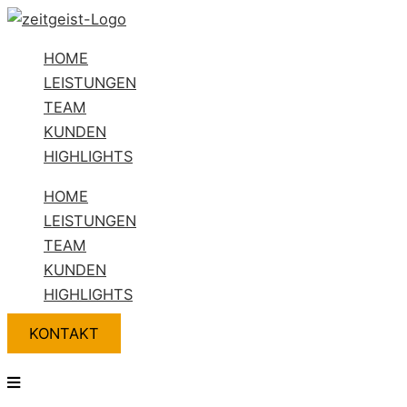
Zum
Flyout
Name*
E-
Website
Inhalt
Menu
Mail-
HOME
springen
Adresse*
LEISTUNGEN
TEAM
KUNDEN
HIGHLIGHTS
HOME
LEISTUNGEN
TEAM
KUNDEN
HIGHLIGHTS
KONTAKT