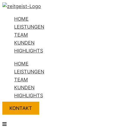
Zum
Flyout
Name*
E-
Website
Inhalt
Menu
Mail-
HOME
springen
Adresse*
LEISTUNGEN
TEAM
KUNDEN
HIGHLIGHTS
HOME
LEISTUNGEN
TEAM
KUNDEN
HIGHLIGHTS
KONTAKT