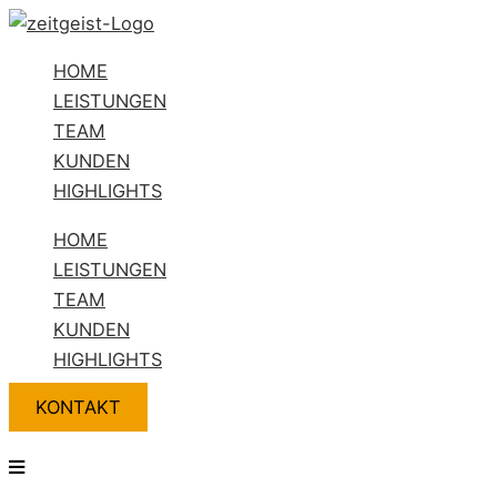
Zum
Flyout
Name*
E-
Website
Inhalt
Menu
Mail-
HOME
springen
Adresse*
LEISTUNGEN
TEAM
KUNDEN
HIGHLIGHTS
HOME
LEISTUNGEN
TEAM
KUNDEN
HIGHLIGHTS
KONTAKT