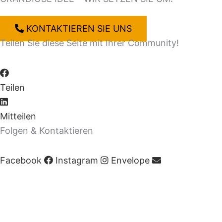
KONTAKTIEREN SIE UNS
Teilen Sie diese Seite mit Ihrer Community!
Teilen
Mitteilen
Folgen & Kontaktieren
Facebook
Instagram
Envelope
Impressum
|
AGB
|
Datenschutz
|
Cookie-Richtlinie
© Copyright 2020 Zeitgeist | Powered by
PKOM