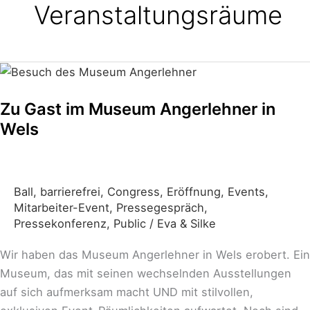
Veranstaltungsräume
Zu
Gast
Zu Gast im Museum Angerlehner in
im
Wels
Museum
Angerlehner
in
Wels
Ball
,
barrierefrei
,
Congress
,
Eröffnung
,
Events
,
Mitarbeiter-Event
,
Pressegespräch
,
Pressekonferenz
,
Public
/
Eva & Silke
Wir haben das Museum Angerlehner in Wels erobert. Ein
Museum, das mit seinen wechselnden Ausstellungen
auf sich aufmerksam macht UND mit stilvollen,