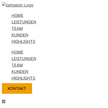
Zum
Flyout
Name*
E-
Website
Inhalt
Menu
Mail-
HOME
springen
Adresse*
LEISTUNGEN
TEAM
KUNDEN
HIGHLIGHTS
HOME
LEISTUNGEN
TEAM
KUNDEN
HIGHLIGHTS
KONTAKT