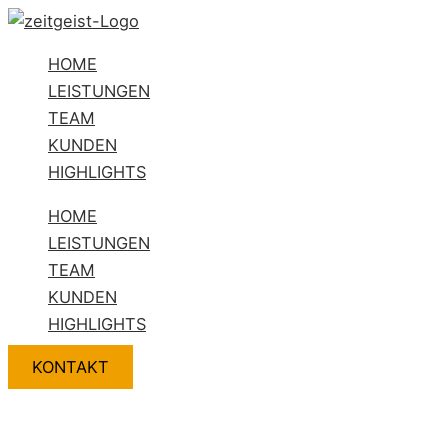
Zum
Flyout
Name*
E-
Website
Inhalt
Menu
Mail-
HOME
springen
Adresse*
LEISTUNGEN
TEAM
KUNDEN
HIGHLIGHTS
HOME
LEISTUNGEN
TEAM
KUNDEN
HIGHLIGHTS
KONTAKT