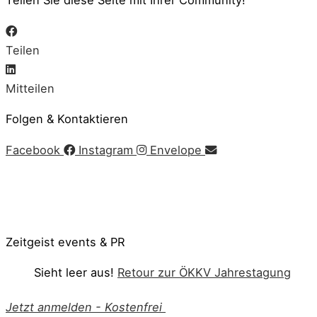
Teilen Sie diese Seite mit Ihrer Community!
Teilen
Mitteilen
Folgen & Kontaktieren
Facebook
Instagram
Envelope
Impressum
|
AGB
|
Datenschutz
|
Cookie-Richtlinie
© Copyright 2020 Zeitgeist | Powered by
PKOM
Zeitgeist events & PR
Sieht leer aus!
Retour zur ÖKKV Jahrestagung
Jetzt anmelden
-
Kostenfrei