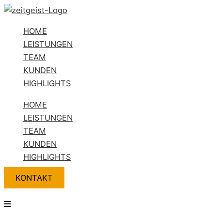
Zum
Flyout
Name*
E-
Website
Inhalt
Menu
Mail-
HOME
springen
Adresse*
LEISTUNGEN
TEAM
KUNDEN
HIGHLIGHTS
HOME
LEISTUNGEN
TEAM
KUNDEN
HIGHLIGHTS
KONTAKT