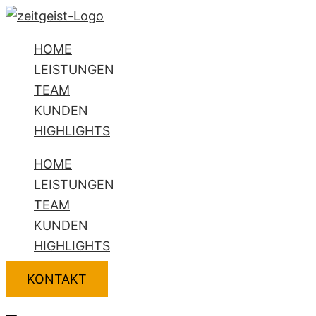
Zum
Flyout
Name*
E-
Website
Inhalt
Menu
Mail-
HOME
springen
Adresse*
LEISTUNGEN
TEAM
KUNDEN
HIGHLIGHTS
HOME
LEISTUNGEN
TEAM
KUNDEN
HIGHLIGHTS
KONTAKT